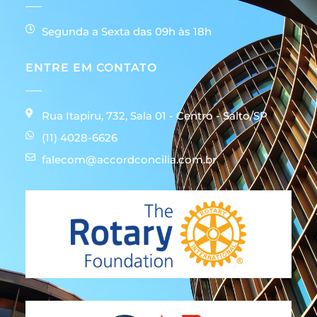
Segunda a Sexta das 09h às 18h
ENTRE EM CONTATO
Rua Itapiru, 732, Sala 01 - Centro - Salto/SP
(11) 4028-6626
falecom@accordconcilia.com.br